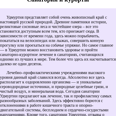
Удмуртия представляет собой очень живописный край с
настоящей русской природой. Древние памятники истории,
реликтовые сосновые леса и чистейшие озера – все это
становится доступным всем тем, кто приезжает сюда. В
зависимости от времени года, здесь можно порыбачить,
покататься на велосипедах или лыжах, совершить конную
прогулку или проехаться на собачье упряжке. Но самое главное
— в Удмуртии можно восстановить здоровье и пройти
санаторно-курортное лечение в санаториях, считающихся
одними из лучших в мире. Тем более что здесь их насчитывается
далеко не один десяток.
Лечебно–профилактическими учреждениями высокого
уровня данный край славился всегда. Абсолютно все здесь
располагает к оздоровлению организма — и уникальные
сероводородные источники, и природные целебные грязи, и
чистый воздух, и минеральная вода. Сегодня санатории
Удмуртии предлагают как лечение, так и профилактику самых
разнообразных заболеваний. Здесь эффективно борются с
отклонениями в работе кишечного тракта и опорно-
двигательной системы, бесплодием и сердечно-сосудистыми
нарушениями. Кроме того, санатории Удмуртии, отзывы о