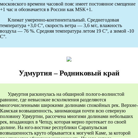
московского времени часовой пояс имеет постоянное смещение
+1 час и обозначается в России как MSK+1.
Климат умеренно-континентальный. Среднегодовая
температура +3,0 C°, скорость ветра — 3,6 м/с, влажность
воздуха — 76 %. Средняя температура летом 19 C°, а зимой -10
C°.
Удмуртия – Родниковый край
Удмуртия раскинулась на обширной полого-волнистой
равнине, где невысокие всхолмления разделяются
многочисленными широкими долинами спокойных рек. Верхне-
Камская возвышенность, занимающая почти всю северную
половину Удмуртии, рассечена многими долинами небольших
рек, впадающих в Чепцу, которая мерно протекает по своей
долине. На юго-востоке республики Сарапульская
возвышенность круто обрывается к могучей Каме, за которой