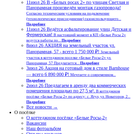
11
июл 26
В «Белых росах 2» по улицам Светлая и
Панорамная произведён монтаж газопровода!
Согласно техническим условиям на подключение
(технологическое присоединение) газоиспользующего...
Подробнее
11
июл 26
Ведётся асфальтирование улиц Детская и
Фермерская!
В настоящий момент в КП «Белые Росы 2»
ведутся работы по...
Подробнее
8
июл 26
АКЦИЯ на земельный участок ул.
Панорамная, 57 - всего 1 750 000 ₽!
Земельный
участок в коттеджном поселке «Белые Росы-2» ул.
Панорамная, 57 Предлагается...
Подробнее
3
июл 26
Акция на готовый дом в стиле Barnhouse
— всего 6 890 000 ₽!
Мечтаете о современном...
Подробнее
2
июл 26
Предлагаем в аренду два коммерческих
помещения площадью по 27,5 м².
В коттеджном
посёлке «Белые Росы 2» по адресу: с. Ягул, ул. Новаторов, 2...
Подробнее
Все новости →
О посёлке
О коттеджном посёлке «Белые Росы-2»
Вакансии
Наш фотоальбом
Отзывы жильцов