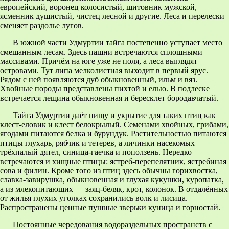
европейский, воронец колосистый, щитовник мужской,
ясменник душистый, чистец лесной и другие. Леса и перелески
сменяет раздолье лугов.
В южной части Удмуртии тайга постепенно уступает место
смешанным лесам. Здесь пашни встречаются сплошными
массивами. Причём на юге уже не поля, а леса выглядят
островами. Тут липа мелколистная выходит в первый ярус.
Рядом с ней появляются дуб обыкновенный, ильм и вяз.
Хвойные породы представлены пихтой и елью. В подлеске
встречается лещина обыкновенная и бересклет бородавчатый.
Тайга Удмуртии даёт пищу и укрытие для таких птиц как
клест-еловик и клест белокрылый. Семенами хвойных, грибами,
ягодами питаются белка и бурундук. Растительностью питаются
птицы глухарь, рябчик и тетерев, а личинки насекомых
трёхпалый дятел, синица-гаечка и поползень. Нередко
встречаются и хищные птицы: ястреб-перепелятник, ястребиная
сова и филин. Кроме того из птиц здесь обычны горихвостка,
славка-завирушка, обыкновенная и глухая кукушки, куропатка,
а из млекопитающих — заяц-беляк, крот, колонок. В отдалённых
от жилья глухих уголках сохранились волк и лисица.
Распространены ценные пушные зверьки куница и горностай.
Постоянные чередования водораздельных пространств с