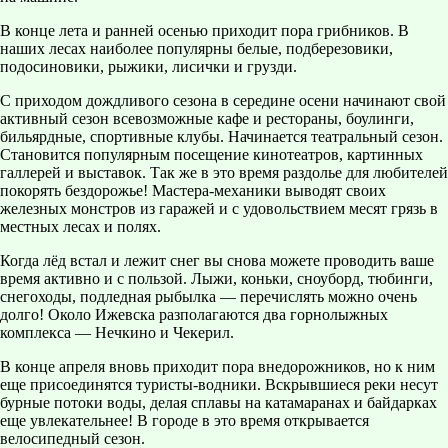
В конце лета и ранней осенью приходит пора грибников. В
наших лесах наиболее популярны белые, подберезовики,
подосиновики, рыжики, лисички и грузди.
С приходом дождливого сезона в середине осени начинают свой
активный сезон всевозможные кафе и рестораны, боулинги,
бильярдные, спортивные клубы. Начинается театральный сезон.
Становится популярным посещение кинотеатров, картинных
галлерей и выставок. Так же в это время раздолье для любителей
покорять бездорожье! Мастера-механики выводят своих
железных монстров из гаражей и с удовольствием месят грязь в
местных лесах и полях.
Когда лёд встал и лежит снег вы снова можете проводить ваше
время активно и с пользой. Лыжи, коньки, сноуборд, тюбинги,
снегоходы, подледная рыбылка — перечислять можно очень
долго! Около Ижевска разполагаются два горнолыжных
комплекса — Нечкино и Чекерил.
В конце апреля вновь приходит пора внедорожников, но к ним
еще присоединятся туристы-водники. Вскрывшиеся реки несут
бурные потоки воды, делая сплавы на катамаранах и байдарках
еще увлекательнее! В городе в это время открывается
велосипедный сезон.