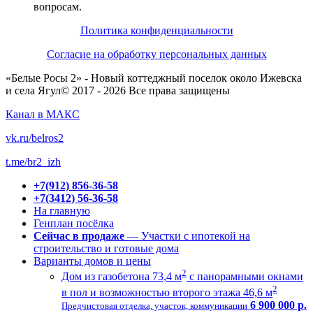
вопросам.
Политика конфиденциальности
Согласие на обработку персональных данных
«Белые Росы 2» - Новый коттеджный поселок около Ижевска
и села Ягул© 2017 - 2026 Все права защищены
Канал в МАКС
vk.ru/belros2
t.me/br2_izh
+7(912) 856-36-58
+7(3412) 56-36-58
На главную
Генплан посёлка
Сейчас в продаже
— Участки с ипотекой на
строительство и готовые дома
Варианты домов и цены
2
Дом из газобетона 73,4 м
с панорамными окнами
2
в пол и возможностью второго этажа 46,6 м
6 900 000 р.
Предчистовая отделка, участок, коммуникации