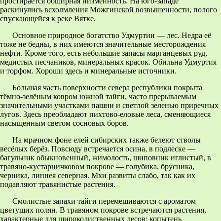
простирается обширная низменность. На юго-западе
раскинулись всхолмления Можгинской возвышенности, полого
спускающейся к реке Вятке.
Основное природное богатство Удмуртии — лес. Недра её
тоже не бедны, в них имеются значительные месторождения
нефти. Кроме того, есть небольшие запасы марганцевых руд,
медистых песчаников, минеральных красок. Обильна Удмуртия
и торфом. Хороши здесь и минеральные источники.
Большая часть поверхности севера республики покрыта
тёмно-зелёным ковром южной тайги, часто прерываемым
значительными участками пашни и светлой зеленью приречных
лугов. Здесь преобладают пихтово-еловые леса, сменяющиеся
насыщенным светом сосновых боров.
На мрачном фоне елей сибирских также белеют стволы
весёлых берёз. Повсюду встречается осина, в подлеске —
багульник обыкновенный, жимолость, шиповник иглистый, в
травяно-кустарничковом покрове — голубика, брусника,
черника, линнея северная. Мхи развиты слабо, так как их
подавляют травянистые растения.
Смолистые запахи тайги перемешиваются с ароматом
цветущих полян. В травяном покрове встречаются растения,
характерные для широколиственных лесов: копытень