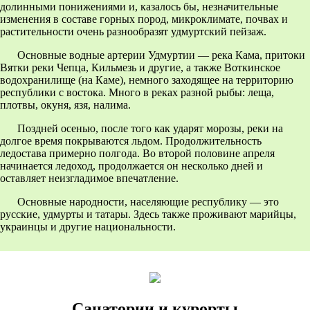
долинными понижениями и, казалось бы, незначительные
изменения в составе горных пород, микроклимате, почвах и
растительности очень разнообразят удмуртский пейзаж.
Основные водные артерии Удмуртии — река Кама, притоки
Вятки реки Чепца, Кильмезь и другие, а также Воткинское
водохранилище (на Каме), немного заходящее на территорию
республики с востока. Много в реках разной рыбы: леща,
плотвы, окуня, язя, налима.
Поздней осенью, после того как ударят морозы, реки на
долгое время покрываются льдом. Продолжительность
ледостава примерно полгода. Во второй половине апреля
начинается ледоход, продолжается он несколько дней и
оставляет неизгладимое впечатление.
Основные народности, населяющие республику — это
русские, удмурты и татары. Здесь также проживают марийцы,
украинцы и другие национальности.
Санатории и курорты