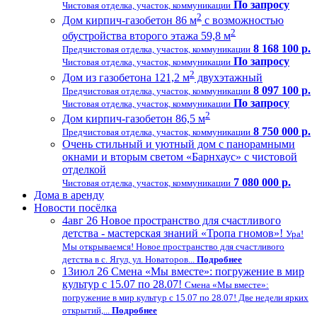
По запросу
Чистовая отделка, участок, коммуникации
2
Дом кирпич-газобетон 86 м
с возможностью
2
обустройства второго этажа 59,8 м
8 168 100 р.
Предчистовая отделка, участок, коммуникации
По запросу
Чистовая отделка, участок, коммуникации
2
Дом из газобетона 121,2 м
двухэтажный
8 097 100 р.
Предчистовая отделка, участок, коммуникации
По запросу
Чистовая отделка, участок, коммуникации
2
Дом кирпич-газобетон 86,5 м
8 750 000 р.
Предчистовая отделка, участок, коммуникации
Очень стильный и уютный дом с панорамными
окнами и вторым светом «Барнхаус» с чистовой
отделкой
7 080 000 р.
Чистовая отделка, участок, коммуникации
Дома в аренду
Новости посёлка
4
авг 26
Новое пространство для счастливого
детства - мастерская знаний «Тропа гномов»!
Ура!
Мы открываемся! Новое пространство для счастливого
детства в с. Ягул, ул. Новаторов...
Подробнее
13
июл 26
Смена «Мы вместе»: погружение в мир
культур с 15.07 по 28.07!
Смена «Мы вместе»:
погружение в мир культур с 15.07 по 28.07! Две недели ярких
открытий,...
Подробнее