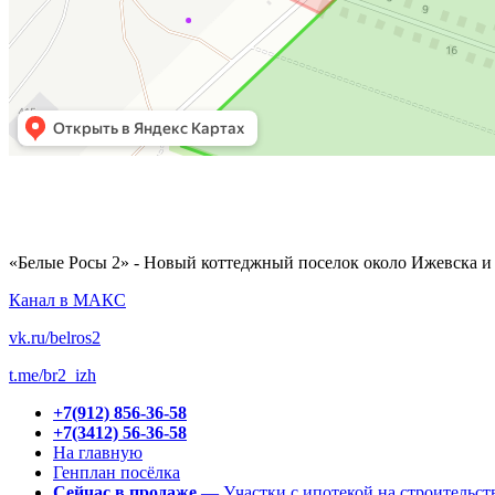
«Белые Росы 2» - Новый коттеджный поселок около Ижевска и 
Канал в МАКС
vk.ru/belros2
t.me/br2_izh
+7(912) 856-36-58
+7(3412) 56-36-58
На главную
Генплан посёлка
Сейчас в продаже
— Участки с ипотекой на строительст