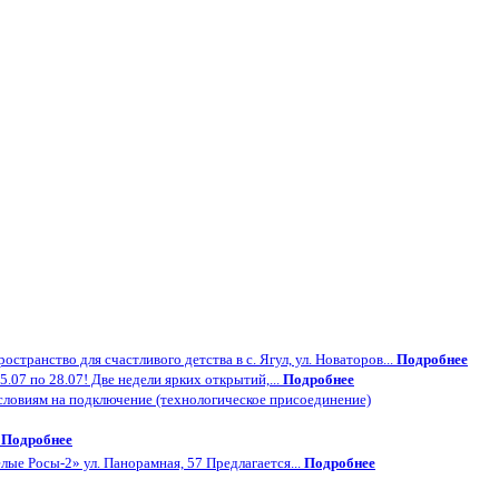
странство для счастливого детства в с. Ягул, ул. Новаторов...
Подробнее
.07 по 28.07! Две недели ярких открытий,...
Подробнее
словиям на подключение (технологическое присоединение)
.
Подробнее
лые Росы-2» ул. Панорамная, 57 Предлагается...
Подробнее