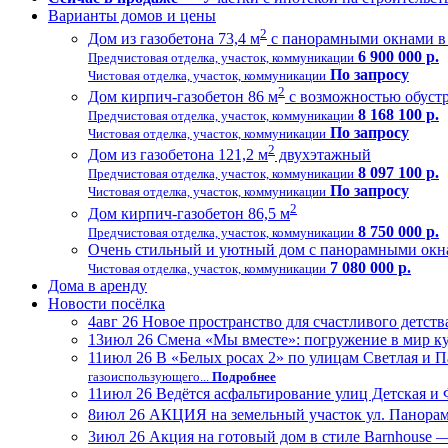
Варианты домов и цены
2
Дом из газобетона 73,4 м
с панорамными окнами в 
6 900 000 р.
Предчистовая отделка, участок, коммуникации
По запросу
Чистовая отделка, участок, коммуникации
2
Дом кирпич-газобетон 86 м
с возможностью обустр
8 168 100 р.
Предчистовая отделка, участок, коммуникации
По запросу
Чистовая отделка, участок, коммуникации
2
Дом из газобетона 121,2 м
двухэтажный
8 097 100 р.
Предчистовая отделка, участок, коммуникации
По запросу
Чистовая отделка, участок, коммуникации
2
Дом кирпич-газобетон 86,5 м
8 750 000 р.
Предчистовая отделка, участок, коммуникации
Очень стильный и уютный дом с панорамными окна
7 080 000 р.
Чистовая отделка, участок, коммуникации
Дома в аренду
Новости посёлка
4
авг 26
Новое пространство для счастливого детств
13
июл 26
Смена «Мы вместе»: погружение в мир кул
11
июл 26
В «Белых росах 2» по улицам Светлая и 
газоиспользующего...
Подробнее
11
июл 26
Ведётся асфальтирование улиц Детская и
8
июл 26
АКЦИЯ на земельный участок ул. Панорамна
3
июл 26
Акция на готовый дом в стиле Barnhouse —