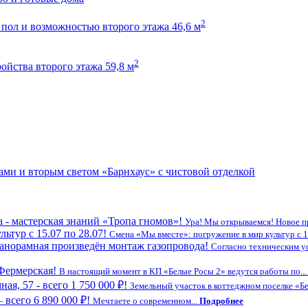
2
пол и возможностью второго этажа 46,6 м
2
ойства второго этажа 59,8 м
ми и вторым светом «Барнхаус» с чистовой отделкой
а - мастерская знаний «Тропа гномов»!
Ура! Мы открываемся! Новое про
ьтур с 15.07 по 28.07!
Смена «Мы вместе»: погружение в мир культур с 15
Панорамная произведён монтаж газопровода!
Согласно техническим у
 Фермерская!
В настоящий момент в КП «Белые Росы 2» ведутся работы по..
я, 57 - всего 1 750 000 ₽!
Земельный участок в коттеджном поселке «Бе
 всего 6 890 000 ₽!
Мечтаете о современном...
Подробнее