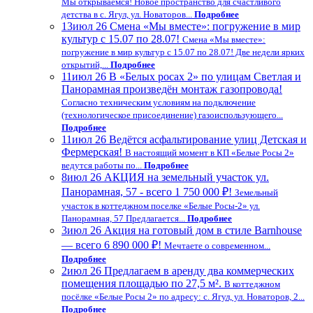
Мы открываемся! Новое пространство для счастливого
детства в с. Ягул, ул. Новаторов...
Подробнее
13
июл 26
Смена «Мы вместе»: погружение в мир
культур с 15.07 по 28.07!
Смена «Мы вместе»:
погружение в мир культур с 15.07 по 28.07! Две недели ярких
открытий,...
Подробнее
11
июл 26
В «Белых росах 2» по улицам Светлая и
Панорамная произведён монтаж газопровода!
Согласно техническим условиям на подключение
(технологическое присоединение) газоиспользующего...
Подробнее
11
июл 26
Ведётся асфальтирование улиц Детская и
Фермерская!
В настоящий момент в КП «Белые Росы 2»
ведутся работы по...
Подробнее
8
июл 26
АКЦИЯ на земельный участок ул.
Панорамная, 57 - всего 1 750 000 ₽!
Земельный
участок в коттеджном поселке «Белые Росы-2» ул.
Панорамная, 57 Предлагается...
Подробнее
3
июл 26
Акция на готовый дом в стиле Barnhouse
— всего 6 890 000 ₽!
Мечтаете о современном...
Подробнее
2
июл 26
Предлагаем в аренду два коммерческих
помещения площадью по 27,5 м².
В коттеджном
посёлке «Белые Росы 2» по адресу: с. Ягул, ул. Новаторов, 2...
Подробнее