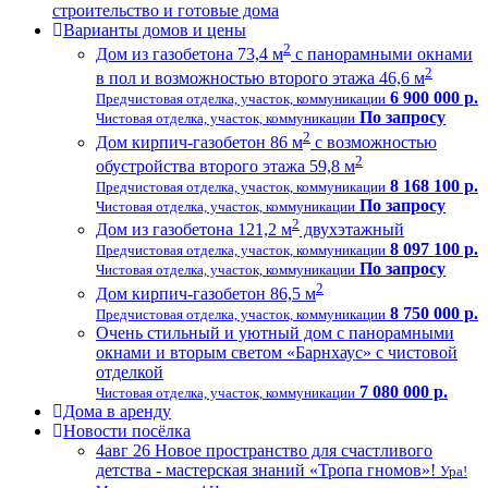
строительство и готовые дома
Варианты домов и цены
2
Дом из газобетона 73,4 м
с панорамными окнами
2
в пол и возможностью второго этажа 46,6 м
6 900 000 р.
Предчистовая отделка, участок, коммуникации
По запросу
Чистовая отделка, участок, коммуникации
2
Дом кирпич-газобетон 86 м
с возможностью
2
обустройства второго этажа 59,8 м
8 168 100 р.
Предчистовая отделка, участок, коммуникации
По запросу
Чистовая отделка, участок, коммуникации
2
Дом из газобетона 121,2 м
двухэтажный
8 097 100 р.
Предчистовая отделка, участок, коммуникации
По запросу
Чистовая отделка, участок, коммуникации
2
Дом кирпич-газобетон 86,5 м
8 750 000 р.
Предчистовая отделка, участок, коммуникации
Очень стильный и уютный дом с панорамными
окнами и вторым светом «Барнхаус» с чистовой
отделкой
7 080 000 р.
Чистовая отделка, участок, коммуникации
Дома в аренду
Новости посёлка
4
авг 26
Новое пространство для счастливого
детства - мастерская знаний «Тропа гномов»!
Ура!