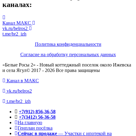
каналах:
Канал МАКС
vk.ru/belros2
t.me/br2_izh
Политика конфиденциальности
Согласие на обработку персональных данных
«Белые Росы 2» - Новый коттеджный поселок около Ижевска
и села Ягул© 2017 - 2026 Все права защищены
Канал в МАКС
vk.ru/belros2
t.me/br2_izh
+7(912) 856-36-58
+7(3412) 56-36-58
На главную
Генплан посёлка
Сейчас в продаже
— Участки с ипотекой на