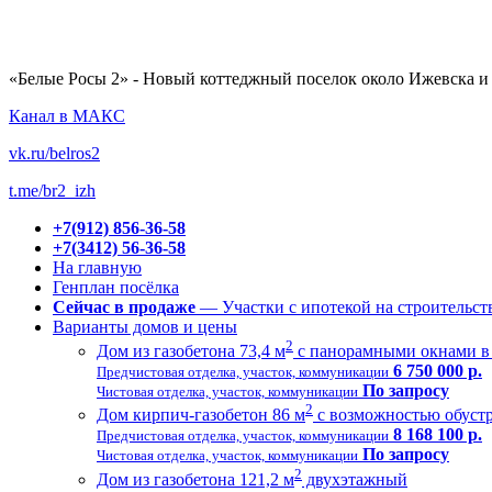
«Белые Росы 2» - Новый коттеджный поселок около Ижевска и 
Канал в МАКС
vk.ru/belros2
t.me/br2_izh
+7(912) 856-36-58
+7(3412) 56-36-58
На главную
Генплан посёлка
Сейчас в продаже
— Участки с ипотекой на строительст
Варианты домов и цены
2
Дом из газобетона 73,4 м
с панорамными окнами в 
6 750 000 р.
Предчистовая отделка, участок, коммуникации
По запросу
Чистовая отделка, участок, коммуникации
2
Дом кирпич-газобетон 86 м
с возможностью обустр
8 168 100 р.
Предчистовая отделка, участок, коммуникации
По запросу
Чистовая отделка, участок, коммуникации
2
Дом из газобетона 121,2 м
двухэтажный