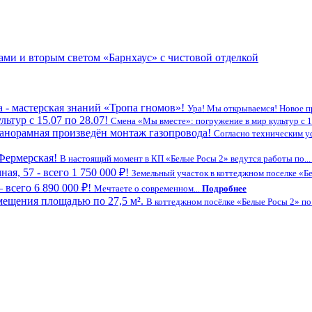
ми и вторым светом «Барнхаус» с чистовой отделкой
а - мастерская знаний «Тропа гномов»!
Ура! Мы открываемся! Новое про
ьтур с 15.07 по 28.07!
Смена «Мы вместе»: погружение в мир культур с 15
Панорамная произведён монтаж газопровода!
Согласно техническим у
 Фермерская!
В настоящий момент в КП «Белые Росы 2» ведутся работы по..
я, 57 - всего 1 750 000 ₽!
Земельный участок в коттеджном поселке «Бе
 всего 6 890 000 ₽!
Мечтаете о современном...
Подробнее
мещения площадью по 27,5 м².
В коттеджном посёлке «Белые Росы 2» по ад