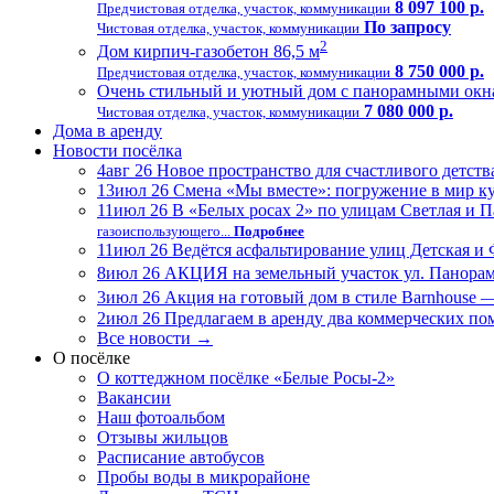
8 097 100 р.
Предчистовая отделка, участок, коммуникации
По запросу
Чистовая отделка, участок, коммуникации
2
Дом кирпич-газобетон 86,5 м
8 750 000 р.
Предчистовая отделка, участок, коммуникации
Очень стильный и уютный дом с панорамными окна
7 080 000 р.
Чистовая отделка, участок, коммуникации
Дома в аренду
Новости посёлка
4
авг 26
Новое пространство для счастливого детств
13
июл 26
Смена «Мы вместе»: погружение в мир кул
11
июл 26
В «Белых росах 2» по улицам Светлая и 
газоиспользующего...
Подробнее
11
июл 26
Ведётся асфальтирование улиц Детская и
8
июл 26
АКЦИЯ на земельный участок ул. Панорамна
3
июл 26
Акция на готовый дом в стиле Barnhouse —
2
июл 26
Предлагаем в аренду два коммерческих по
Все новости →
О посёлке
О коттеджном посёлке «Белые Росы-2»
Вакансии
Наш фотоальбом
Отзывы жильцов
Расписание автобусов
Пробы воды в микрорайоне